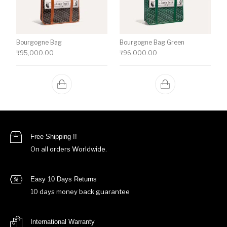
Bourgogne Bag
Bourgogne Bag Green
₹
95,000.00
₹
96,000.00
Free Shipping !!
On all orders Worldwide.
Easy 10 Days Returns
10 days money back guarantee
International Warranty