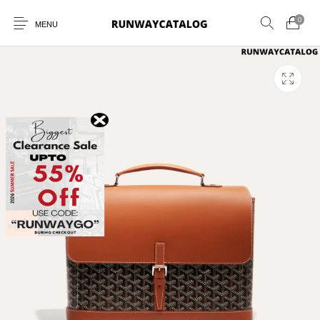
0
MENU
New Products
MEN
WOMEN
SUNGLASSES
BELTS
PERFUMES